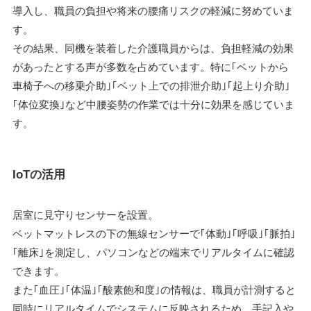
導入し、職員の負担や将来の腰痛リスクの軽減に努めていま
す。
その結果、同機を装着した介護職員からは、負担軽減の効果
があったとする声が多数を占めています。特に｢ベットから
車椅子への移乗介助｣｢ベット上での排泄介助｣｢起上り介助｣
｢体位変換｣など中腰姿勢の作業では十分に効果を感じていま
す。
IoTの活用
居室に見守りセンサーを設置。
ベットマットレスの下の無線センサーで｢体動｣｢呼吸｣｢脈拍｣
｢離床｣を測定し、パソコンなどの端末でリアルタイムに確認
できます。
また｢血圧｣｢体温｣｢酸素飽和度｣の情報は、職員が計測すると
同時にリアルタイムでシステムに反映されるため、手記入や